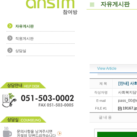
자유게시판
참여방
자유게시판
직원게시판
상담실
View Article
[안내] 사
제 목
사회복지담
작성자명
pass_00@n
E-mail
19167.j
FILE #1
글 내 용