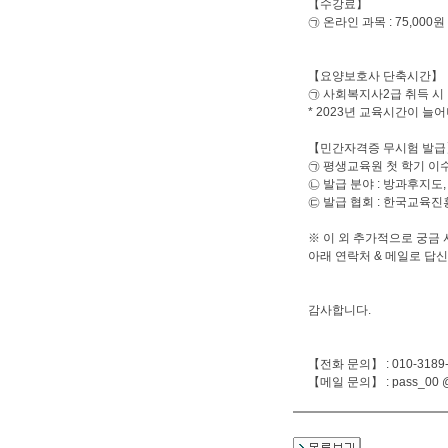
【수강료】
㉠ 온라인 과목 : 75,000
【요양보호사 단축시간】
㉠ 사회복지사2급 취득 시 :
* 2023년 교육시간이 늘어
【민간자격증 무시험 발급
㉠ 평생교육원 첫 학기 이수 
㉡ 발급 분야 : 방과후지도,
㉢ 발급 협회 : 한국교육
※ 이 외 추가적으로 궁금 
아래 연락처 & 메일로 답
감사합니다.
【전화 문의】 : 010-3189-
【메일 문의】 : pass_00 @