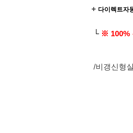
+
다이렉트자동
└
※ 100%
/비갱신형