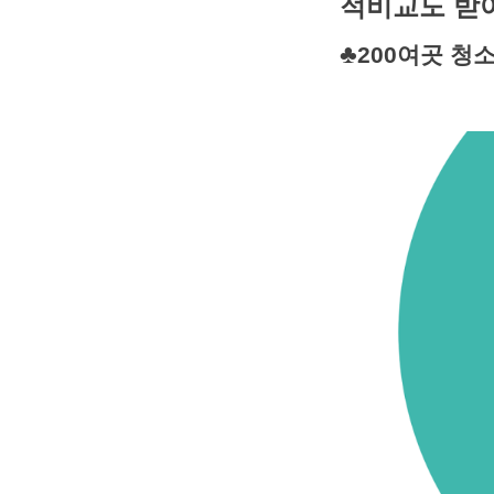
적비교도 받
♣
200여곳 