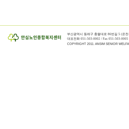
간
-
암
보
험
면
책
부산광역시 동래구 충렬대로 86번길 5 (온천
기
대표전화 051-503-0002 / Fax 051-503-0005
COPYRIGHT 2011. ANSIM SENIOR WELF
간
40
대
암
보
험
-40
대
암
보
험
홈
쇼
핑
암
보