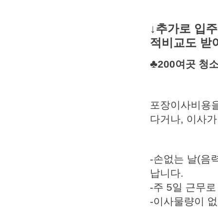
↓추가로 입주
적비교도 받
♣
200여곳 
포장이사비용을 
다거나, 이사가
-손없는 날(음력
납니다.
-주 5일 근무
-이사물량이 없