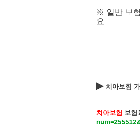
※ 일반 보
요
▶
치아보험 
치아보험
보험
num=255512&