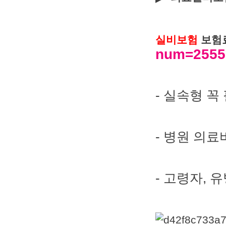
실비보험
보험
num=25551
- 실속형 꼭
- 병원 의
- 고령자,