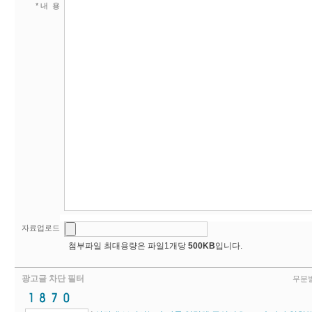
* 내 용
자료업로드
첨부파일 최대용량은 파일1개당
500KB
입니다.
광고글 차단 필터
무분