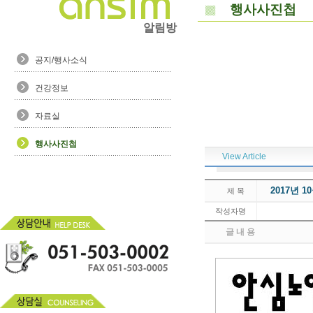
행사사진첩
알림방
공지/행사소식
건강정보
자료실
행사사진첩
View Article
2017년 
제 목
작성자명
글 내 용