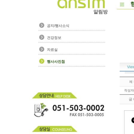
알림방
공지/행사소식
건강정보
자료실
행사사진첩
View
제
작성자
글 