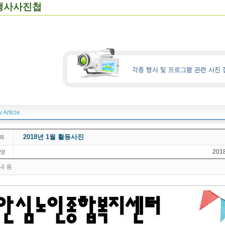
행사사진첩
 Article
2018년 1월 활동사진
 목
201
명
내 용