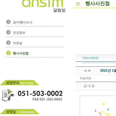
행사사진첩
알림방
공지/행사소식
건강정보
자료실
행사사진첩
View Article
2021년 
제 목
작성자명
글 내 용