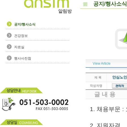
공지/행사소식
알림방
공지/행사소식
건강정보
자료실
행사사진첩
View Article
안심노인
제 목
작성자명
글 내 용
1. 채용부문 
2. 지원자격